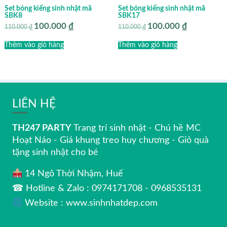
Set bóng kiếng sinh nhật mã
Set bóng kiếng sinh nhật mã
SBK8
SBK17
100.000
₫
100.000
₫
Giá
Giá
Giá
Giá
110.000
₫
110.000
₫
gốc
hiện
gốc
hiện
là:
tại
là:
tại
Thêm vào giỏ hàng
Thêm vào giỏ hàng
110.000 ₫.
là:
110.000 ₫.
là:
100.000 ₫.
100.000 ₫.
LIÊN HỆ
TH247 PARTY
Trang trí sinh nhật - Chú hề MC
Hoạt Náo - Giá khung treo huy chương - Giỏ quà
tặng sinh nhật cho bé
14 Ngô Thời Nhậm, Huế
☎ Hotline & Zalo : 0974171708 - 0968535131
Website : www.sinhnhatdep.com