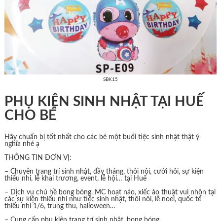
SBK15
PHỤ KIỆN SINH NHẬT TẠI HUẾ
CHO BÉ
Hãy chuẩn bị tốt nhất cho các bé một buổi tiệc sinh nhật thật ý
nghĩa nhé ạ
THÔNG TIN ĐƠN VỊ:
– Chuyên trang trí sinh nhật, đầy tháng, thôi nôi, cưới hỏi, sự kiện
thiếu nhi, lễ khai trương, event, lễ hội… tại Huế
– Dịch vụ chú hề bong bóng, MC hoạt náo, xiếc ảo thuật vui nhộn tại
các sự kiện thiếu nhi như tiệc sinh nhật, thôi nôi, lễ noel, quốc tế
thiếu nhi 1/6, trung thu, halloween…
– Cung cấp phụ kiện trang trí sinh nhật, bong bóng…