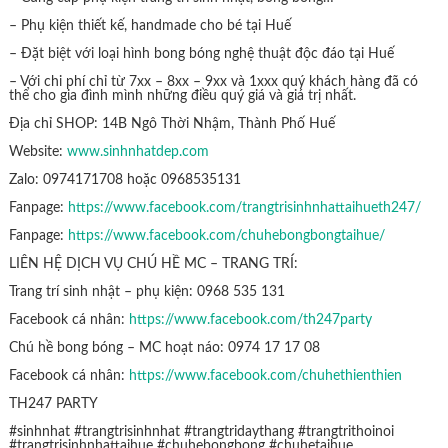
– Phụ kiện thiết kế, handmade cho bé tại Huế
– Đặt biệt với loại hình bong bóng nghệ thuật độc đáo tại Huế
– Với chi phí chỉ từ 7xx – 8xx – 9xx và 1xxx quý khách hàng đã có
thể cho gia đình mình những điều quý giá và giá trị nhất.
Địa chỉ SHOP: 14B Ngô Thời Nhậm, Thành Phố Huế
Website:
www.sinhnhatdep.com
Zalo: 0974171708 hoặc 0968535131
Fanpage:
https://www.facebook.com/trangtrisinhnhattaihueth247/
Fanpage:
https://www.facebook.com/chuhebongbongtaihue/
LIÊN HỆ DỊCH VỤ CHÚ HỀ MC – TRANG TRÍ:
Trang trí sinh nhật – phụ kiện: 0968 535 131
Facebook cá nhân:
https://www.facebook.com/th247party
Chú hề bong bóng – MC hoạt náo: 0974 17 17 08
Facebook cá nhân:
https://www.facebook.com/chuhethienthien
TH247 PARTY
#sinhnhat #trangtrisinhnhat #trangtridaythang #trangtrithoinoi
#trangtrisinhnhattaihue #chuhebongbong #chuhetaihue