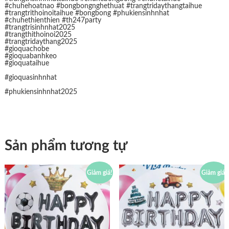
#chuhehoatnao #bongbongnghethuat #trangtridaythangtaihue
#trangtrithoinoitaihue #bongbong #phukiensinhnhat
#chuhethienthien #th247party
#trangtrisinhnhat2025
#trangthithoinoi2025
#trangtridaythang2025
#gioquachobe
#gioquabanhkeo
#gioquataihue
#gioquasinhnhat
#phukiensinhnhat2025
Sản phẩm tương tự
Giảm giá!
Giảm giá!