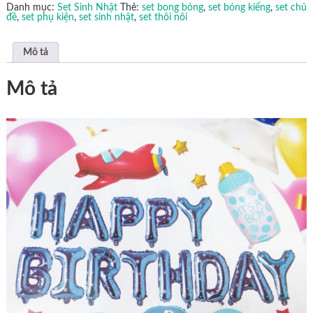
nhật
Danh mục:
Set Sinh Nhật
Thẻ:
set bong bóng
,
set bóng kiếng
,
set chủ
mã
đề
,
set phụ kiện
,
set sinh nhật
,
set thôi nôi
SBK15
số
lượng
Mô tả
Mô tả