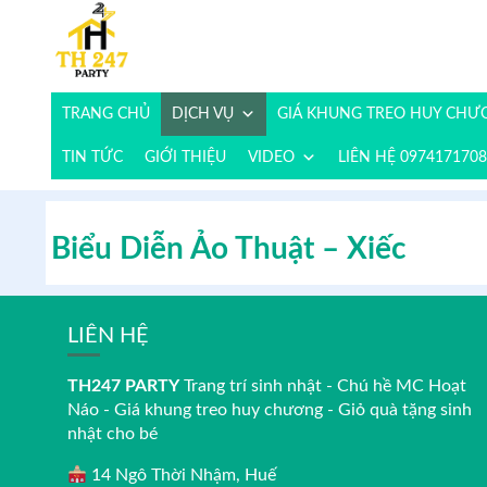
TRANG CHỦ
DỊCH VỤ
GIÁ KHUNG TREO HUY CH
TIN TỨC
GIỚI THIỆU
VIDEO
LIÊN HỆ 0974171708
Biểu Diễn Ảo Thuật – Xiếc
LIÊN HỆ
TH247 PARTY
Trang trí sinh nhật - Chú hề MC Hoạt
Náo - Giá khung treo huy chương - Giỏ quà tặng sinh
nhật cho bé
14 Ngô Thời Nhậm, Huế