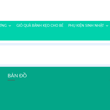
ƯƠNG
GIỎ QUÀ BÁNH KẸO CHO BÉ
PHỤ KIỆN SINH NHẬT
BẢN ĐỒ