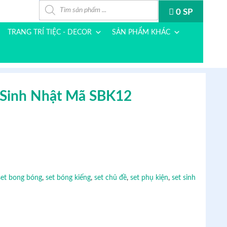
Tìm kiếm sản phẩm
0 SP
TRANG TRÍ TIỆC - DECOR
SẢN PHẨM KHÁC
 Sinh Nhật Mã SBK12
0 ₫.
set bong bóng
,
set bóng kiếng
,
set chủ đề
,
set phụ kiện
,
set sinh