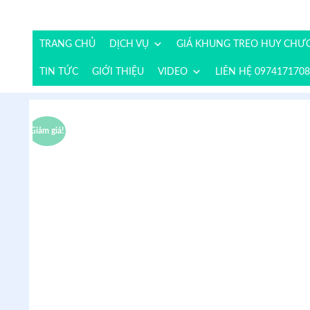
TRANG CHỦ
DỊCH VỤ
GIÁ KHUNG TREO HUY CH
TIN TỨC
GIỚI THIỆU
VIDEO
LIÊN HỆ 0974171708
Giảm giá!