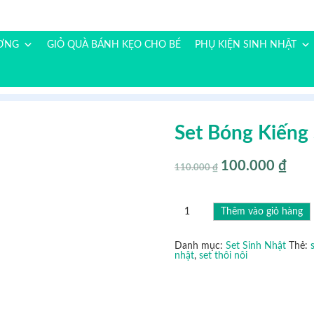
ƯƠNG
GIỎ QUÀ BÁNH KẸO CHO BÉ
PHỤ KIỆN SINH NHẬT
Set Bóng Kiếng
100.000
₫
Giá
Giá
110.000
₫
gốc
hiện
là:
tại
110.000 ₫.
là:
100.00
Set
Thêm vào giỏ hàng
bóng
kiếng
sinh
nhật
Danh mục:
Set Sinh Nhật
Thẻ:
mã
nhật
,
set thôi nôi
SBK12
số
lượng