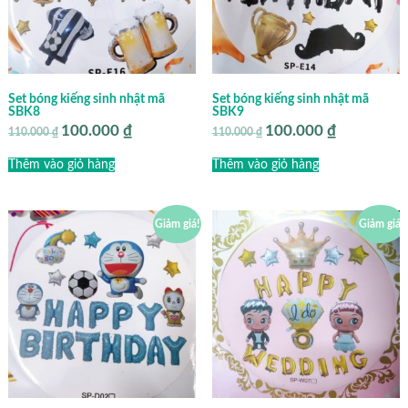
Set bóng kiếng sinh nhật mã
Set bóng kiếng sinh nhật mã
SBK8
SBK9
100.000
₫
100.000
₫
Giá
Giá
Giá
Giá
110.000
₫
110.000
₫
gốc
hiện
gốc
hiện
là:
tại
là:
tại
Thêm vào giỏ hàng
Thêm vào giỏ hàng
110.000 ₫.
là:
110.000 ₫.
là:
100.000 ₫.
100.000 ₫.
Giảm giá!
Giảm giá!