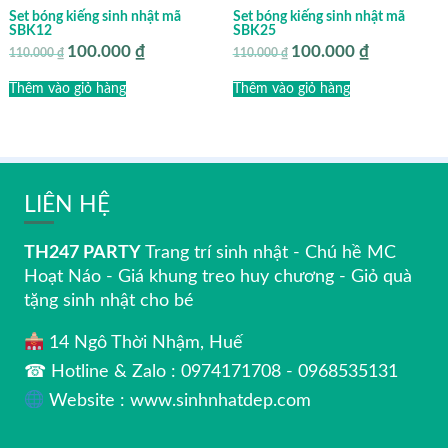
Set bóng kiếng sinh nhật mã
Set bóng kiếng sinh nhật mã
SBK12
SBK25
100.000
₫
100.000
₫
Giá
Giá
Giá
Giá
110.000
₫
110.000
₫
gốc
hiện
gốc
hiện
là:
tại
là:
tại
Thêm vào giỏ hàng
Thêm vào giỏ hàng
110.000 ₫.
là:
110.000 ₫.
là:
100.000 ₫.
100.000 ₫.
LIÊN HỆ
TH247 PARTY
Trang trí sinh nhật - Chú hề MC
Hoạt Náo - Giá khung treo huy chương - Giỏ quà
tặng sinh nhật cho bé
14 Ngô Thời Nhậm, Huế
☎ Hotline & Zalo : 0974171708 - 0968535131
Website : www.sinhnhatdep.com