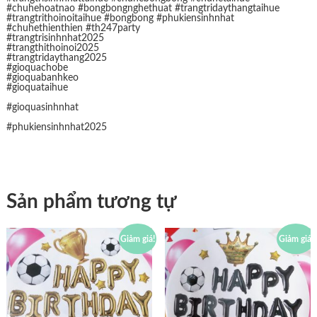
#chuhehoatnao #bongbongnghethuat #trangtridaythangtaihue
#trangtrithoinoitaihue #bongbong #phukiensinhnhat
#chuhethienthien #th247party
#trangtrisinhnhat2025
#trangthithoinoi2025
#trangtridaythang2025
#gioquachobe
#gioquabanhkeo
#gioquataihue
#gioquasinhnhat
#phukiensinhnhat2025
Sản phẩm tương tự
Giảm giá!
Giảm giá!