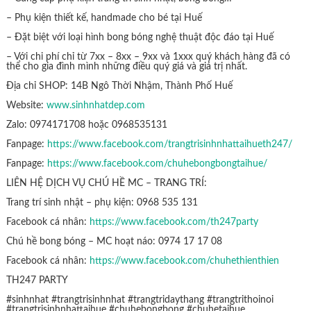
– Phụ kiện thiết kế, handmade cho bé tại Huế
– Đặt biệt với loại hình bong bóng nghệ thuật độc đáo tại Huế
– Với chi phí chỉ từ 7xx – 8xx – 9xx và 1xxx quý khách hàng đã có
thể cho gia đình mình những điều quý giá và giá trị nhất.
Địa chỉ SHOP: 14B Ngô Thời Nhậm, Thành Phố Huế
Website:
www.sinhnhatdep.com
Zalo: 0974171708 hoặc 0968535131
Fanpage:
https://www.facebook.com/trangtrisinhnhattaihueth247/
Fanpage:
https://www.facebook.com/chuhebongbongtaihue/
LIÊN HỆ DỊCH VỤ CHÚ HỀ MC – TRANG TRÍ:
Trang trí sinh nhật – phụ kiện: 0968 535 131
Facebook cá nhân:
https://www.facebook.com/th247party
Chú hề bong bóng – MC hoạt náo: 0974 17 17 08
Facebook cá nhân:
https://www.facebook.com/chuhethienthien
TH247 PARTY
#sinhnhat #trangtrisinhnhat #trangtridaythang #trangtrithoinoi
#trangtrisinhnhattaihue #chuhebongbong #chuhetaihue