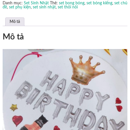
nhật
Danh mục:
Set Sinh Nhật
Thẻ:
set bong bóng
,
set bóng kiếng
,
set chủ
mã
đề
,
set phụ kiện
,
set sinh nhật
,
set thôi nôi
SBK7
số
lượng
Mô tả
Mô tả