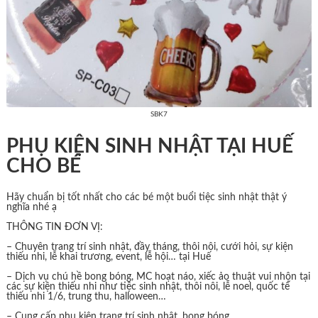
SBK7
PHỤ KIỆN SINH NHẬT TẠI HUẾ
CHO BÉ
Hãy chuẩn bị tốt nhất cho các bé một buổi tiệc sinh nhật thật ý
nghĩa nhé ạ
THÔNG TIN ĐƠN VỊ:
– Chuyên trang trí sinh nhật, đầy tháng, thôi nôi, cưới hỏi, sự kiện
thiếu nhi, lễ khai trương, event, lễ hội… tại Huế
– Dịch vụ chú hề bong bóng, MC hoạt náo, xiếc ảo thuật vui nhộn tại
các sự kiện thiếu nhi như tiệc sinh nhật, thôi nôi, lễ noel, quốc tế
thiếu nhi 1/6, trung thu, halloween…
– Cung cấp phụ kiện trang trí sinh nhật, bong bóng…