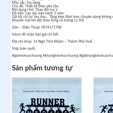
Màu sắc: Đa dạng
Chủ đề: Thiết kế theo yêu cầu
Nội dung chữ: Thay đổi tuỳ ý
Độ bền: Lâu dài, bảo hành 3 năm
Giá tốt chỉ từ 3xx 4xx… Tặng kèm đinh treo chuyên dụng không
Khuyến mãi khi đặt theo từng số lượng cụ thể
Zalo – Điện Thoại: 0974171708
Inbox để nhận báo giá chi tiết
Địa chỉ shop: 14 Ngô Thời Nhậm – Thành Phố Huế
Ship toàn quốc
#giatreohuychuong
#khungtreohuychuong
#giakhungtreohuych
Sản phẩm tương tự