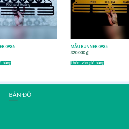
R 0986
MẪU RUNNER 0985
320.000
₫
ỏ hàng
Thêm vào giỏ hàng
BẢN ĐỒ