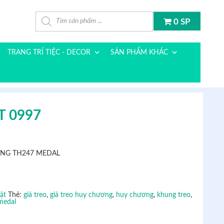
Tìm kiếm sản phẩm
0 SP
TRANG TRÍ TIỆC - DECOR
SẢN PHẨM KHÁC
 0997
NG TH247 MEDAL
ật
Thẻ:
giá treo
,
giá treo huy chương
,
huy chương
,
khung treo
,
medal