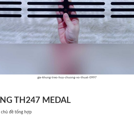
gia-khung-treo-huy-chuong-vo-thuat-0997
NG TH247 MEDAL
g chủ đề tổng hợp