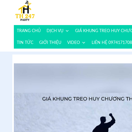
TRANG CHỦ
DỊCH VỤ
GIÁ KHUNG TREO HUY CH
TIN TỨC
GIỚI THIỆU
VIDEO
LIÊN HỆ 0974171708