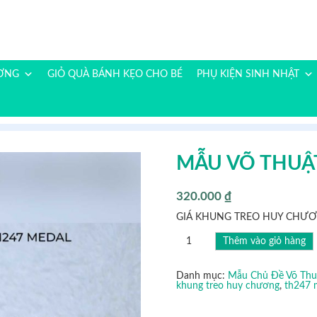
ƯƠNG
GIỎ QUÀ BÁNH KẸO CHO BÉ
PHỤ KIỆN SINH NHẬT
MẪU VÕ THUẬT
320.000
₫
GIÁ KHUNG TREO HUY CHƯƠ
MẪU
Thêm vào giỏ hàng
VÕ
THUẬT
0997
số
Danh mục:
Mẫu Chủ Đề Võ Thu
lượng
khung treo huy chương
,
th247 