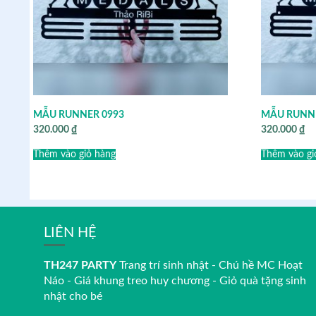
MẪU RUNNER 0993
MẪU RUNNE
320.000
₫
320.000
₫
Thêm vào giỏ hàng
Thêm vào gi
LIÊN HỆ
TH247 PARTY
Trang trí sinh nhật - Chú hề MC Hoạt
Náo - Giá khung treo huy chương - Giỏ quà tặng sinh
nhật cho bé