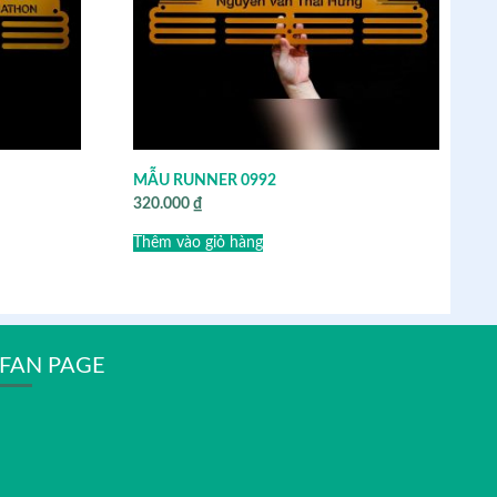
MẪU RUNNER 0992
320.000
₫
Thêm vào giỏ hàng
FAN PAGE