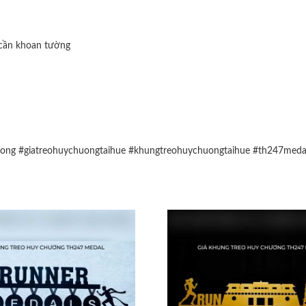
 cần khoan tường
uong
#giatreohuychuongtaihue
#khungtreohuychuongtaihue
#th247meda