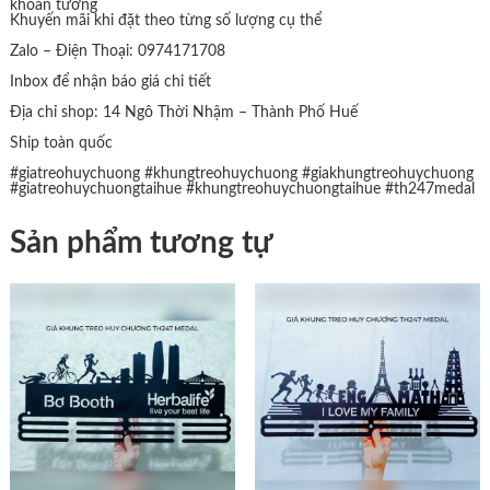
khoan tường
Khuyến mãi khi đặt theo từng số lượng cụ thể
Zalo – Điện Thoại: 0974171708
Inbox để nhận báo giá chi tiết
Địa chỉ shop: 14 Ngô Thời Nhậm – Thành Phố Huế
Ship toàn quốc
#giatreohuychuong
#khungtreohuychuong
#giakhungtreohuychuong
#giatreohuychuongtaihue
#khungtreohuychuongtaihue
#th247medal
Sản phẩm tương tự