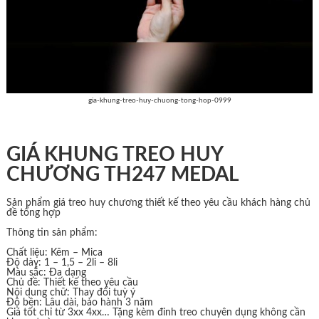
gia-khung-treo-huy-chuong-tong-hop-0999
GIÁ KHUNG TREO HUY
CHƯƠNG TH247 MEDAL
Sản phẩm giá treo huy chương thiết kế theo yêu cầu khách hàng chủ
đề tổng hợp
Thông tin sản phẩm:
Chất liệu: Kẽm – Mica
Độ dày: 1 – 1,5 – 2li – 8li
Màu sắc: Đa dạng
Chủ đề: Thiết kế theo yêu cầu
Nội dung chữ: Thay đổi tuỳ ý
Độ bền: Lâu dài, bảo hành 3 năm
Giá tốt chỉ từ 3xx 4xx… Tặng kèm đinh treo chuyên dụng không cần