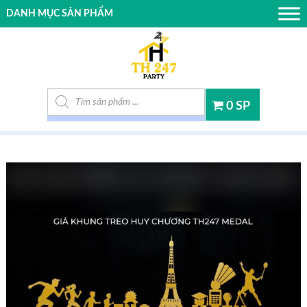
DANH MỤC SẢN PHẨM
Tìm kiếm sản phẩm
0 SP