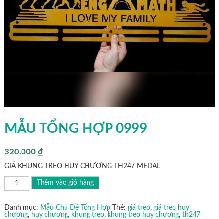
MẪU TỔNG HỢP 0999
320.000
₫
GIÁ KHUNG TREO HUY CHƯƠNG TH247 MEDAL
MẪU
Thêm vào giỏ hàng
TỔNG
HỢP
0999
số
Danh mục:
Mẫu Chủ Đề Tổng Hợp
Thẻ:
giá treo
,
giá treo huy
lượng
chương
,
huy chương
,
khung treo
,
khung treo huy chương
,
th247