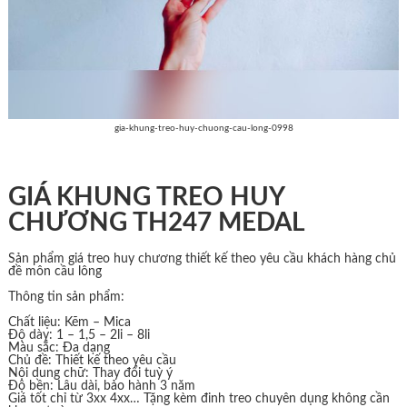
gia-khung-treo-huy-chuong-cau-long-0998
GIÁ KHUNG TREO HUY
CHƯƠNG TH247 MEDAL
Sản phẩm giá treo huy chương thiết kế theo yêu cầu khách hàng chủ
đề môn cầu lông
Thông tin sản phẩm:
Chất liệu: Kẽm – Mica
Độ dày: 1 – 1,5 – 2li – 8li
Màu sắc: Đa dạng
Chủ đề: Thiết kế theo yêu cầu
Nội dung chữ: Thay đổi tuỳ ý
Độ bền: Lâu dài, bảo hành 3 năm
Giá tốt chỉ từ 3xx 4xx… Tặng kèm đinh treo chuyên dụng không cần