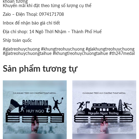
khoan tường
Khuyến mãi khi đặt theo từng số lượng cụ thể
Zalo – Điện Thoại: 0974171708
Inbox để nhận báo giá chi tiết
Địa chỉ shop: 14 Ngô Thời Nhậm – Thành Phố Huế
Ship toàn quốc
#giatreohuychuong
#khungtreohuychuong
#giakhungtreohuychuong
#giatreohuychuongtaihue
#khungtreohuychuongtaihue
#th247medal
Sản phẩm tương tự