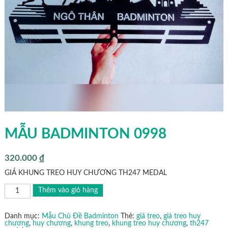
MẪU BADMINTON 0998
320.000
₫
GIÁ KHUNG TREO HUY CHƯƠNG TH247 MEDAL
MẪU
Thêm vào giỏ hàng
BADMINTON
0998
số
lượng
Danh mục:
Mẫu Chủ Đề Badminton
Thẻ:
giá treo
,
giá treo huy
chương
,
huy chương
,
khung treo
,
khung treo huy chương
,
th247