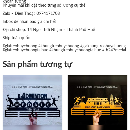
khoan tường
Khuyến mãi khi đặt theo từng số lượng cụ thể
Zalo – Điện Thoại: 0974171708
Inbox để nhận báo giá chi tiết
Địa chỉ shop: 14 Ngô Thời Nhậm – Thành Phố Huế
Ship toàn quốc
#giatreohuychuong
#khungtreohuychuong
#giakhungtreohuychuong
#giatreohuychuongtaihue
#khungtreohuychuongtaihue
#th247medal
Sản phẩm tương tự