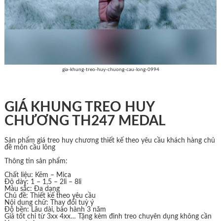
gia-khung-treo-huy-chuong-cau-long-0994
GIÁ KHUNG TREO HUY
CHƯƠNG TH247 MEDAL
Sản phẩm giá treo huy chương thiết kế theo yêu cầu khách hàng chủ
đề môn cầu lông
Thông tin sản phẩm:
Chất liệu: Kẽm – Mica
Độ dày: 1 – 1,5 – 2li – 8li
Màu sắc: Đa dạng
Chủ đề: Thiết kế theo yêu cầu
Nội dung chữ: Thay đổi tuỳ ý
Độ bền: Lâu dài, bảo hành 3 năm
Giá tốt chỉ từ 3xx 4xx… Tặng kèm đinh treo chuyên dụng không cần