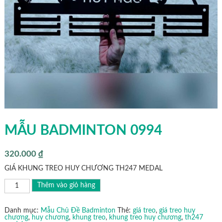
MẪU BADMINTON 0994
320.000
₫
GIÁ KHUNG TREO HUY CHƯƠNG TH247 MEDAL
MẪU
Thêm vào giỏ hàng
BADMINTON
0994
số
lượng
Danh mục:
Mẫu Chủ Đề Badminton
Thẻ:
giá treo
,
giá treo huy
chương
,
huy chương
,
khung treo
,
khung treo huy chương
,
th247