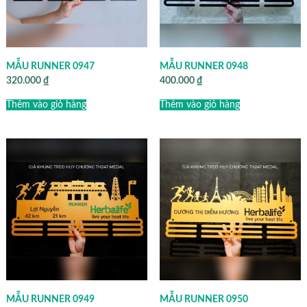
MẪU RUNNER 0947
MẪU RUNNER 0948
320.000
₫
400.000
₫
Thêm vào giỏ hàng
Thêm vào giỏ hàng
MẪU RUNNER 0949
MẪU RUNNER 0950