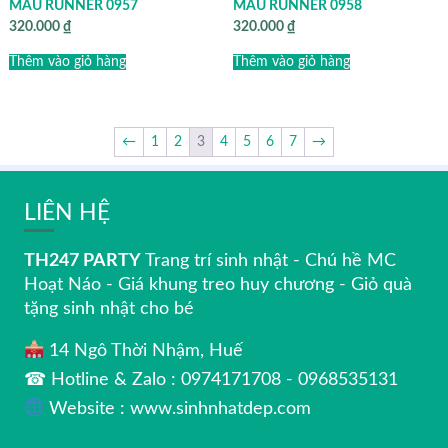
MẪU RUNNER 0957
MẪU RUNNER 0958
320.000
₫
320.000
₫
Thêm vào giỏ hàng
Thêm vào giỏ hàng
←
1
2
3
4
5
6
7
→
LIÊN HỆ
TH247 PARTY
Trang trí sinh nhật - Chú hề MC
Hoạt Náo - Giá khung treo huy chương - Giỏ quà
tặng sinh nhật cho bé
14 Ngô Thời Nhậm, Huế
☎ Hotline & Zalo : 0974171708 - 0968535131
Website : www.sinhnhatdep.com