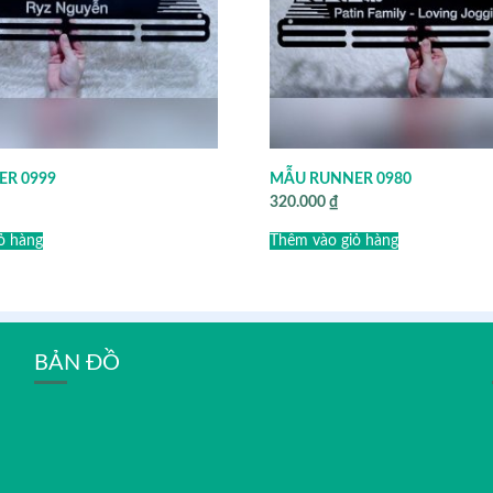
R 0999
MẪU RUNNER 0980
320.000
₫
ỏ hàng
Thêm vào giỏ hàng
BẢN ĐỒ