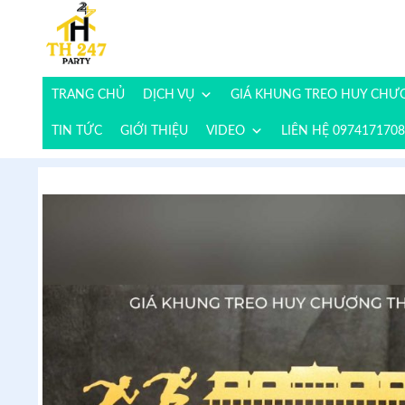
TRANG CHỦ
DỊCH VỤ
GIÁ KHUNG TREO HUY CH
TIN TỨC
GIỚI THIỆU
VIDEO
LIÊN HỆ 0974171708