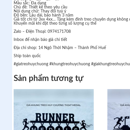
Màu sắc: Đa dạng
Chủ đề: Thiết kế theo yêu cầu
Nội dung chữ: Thay đổi tuỳ ý
Độ bền: Lâu dài, bảo hành 3 năm
Giá tốt chỉ từ 3xx 4xx… Tặng kèm đinh treo chuyên dụng không
Khuyến mãi khi đặt theo từng số lượng cụ thể
Zalo – Điện Thoại: 0974171708
Inbox để nhận báo giá chi tiết
Địa chỉ shop: 14 Ngô Thời Nhậm – Thành Phố Huế
Ship toàn quốc
#giatreohuychuong
#khungtreohuychuong
#giakhungtreohuych
Sản phẩm tương tự