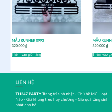
MẪU RUNNER 0993
MẪU RUNNE
320.000
₫
320.000
₫
Thêm vào giỏ hàng
Thêm vào gi
LIÊN HỆ
TH247 PARTY
Trang trí sinh nhật - Chú hề MC Hoạt
Náo - Giá khung treo huy chương - Giỏ quà tặng sinh
nhật cho bé