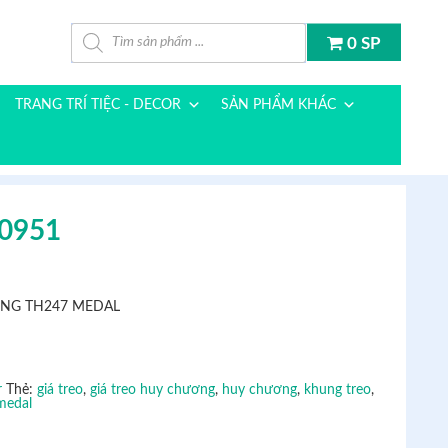
Tìm kiếm sản phẩm
0 SP
TRANG TRÍ TIỆC - DECOR
SẢN PHẨM KHÁC
0951
NG TH247 MEDAL
r
Thẻ:
giá treo
,
giá treo huy chương
,
huy chương
,
khung treo
,
medal