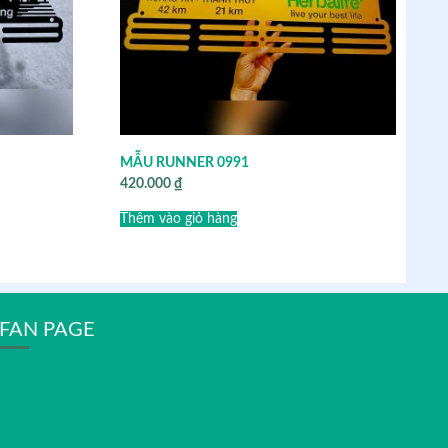
MẪU RUNNER 0991
420.000
₫
Thêm vào giỏ hàng
FAN PAGE