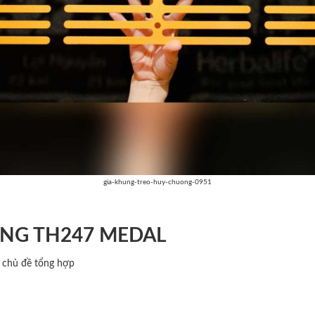
gia-khung-treo-huy-chuong-0951
NG TH247 MEDAL
g chủ đề tổng hợp