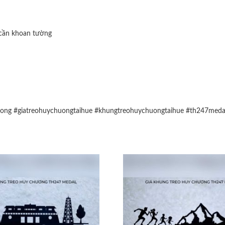
 cần khoan tường
uong
#giatreohuychuongtaihue
#khungtreohuychuongtaihue
#th247meda