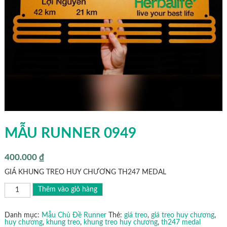
MẪU RUNNER 0949
400.000
₫
GIÁ KHUNG TREO HUY CHƯƠNG TH247 MEDAL
MẪU
Thêm vào giỏ hàng
RUNNER
0949
số
lượng
Danh mục:
Mẫu Chủ Đề Runner
Thẻ:
giá treo
,
giá treo huy chương
,
huy chương
,
khung treo
,
khung treo huy chương
,
th247 medal