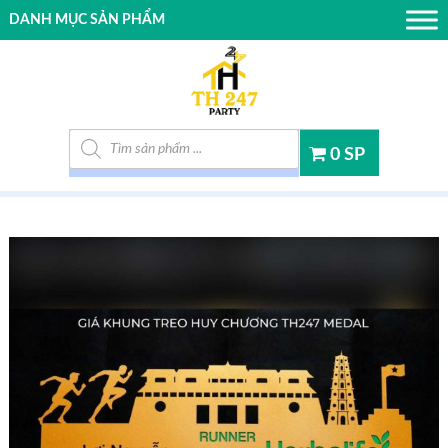
DANH MỤC SẢN PHẨM
Tìm kiếm sản phẩm
0 SP