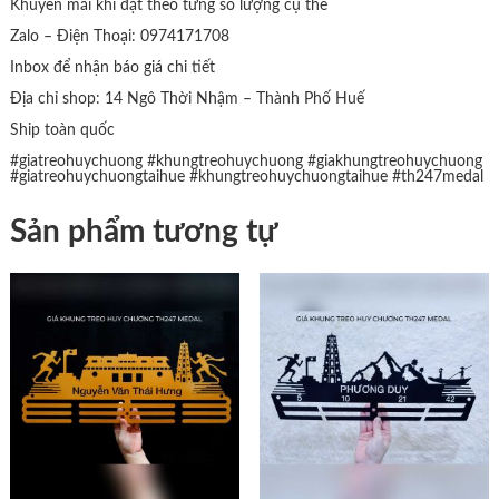
Khuyến mãi khi đặt theo từng số lượng cụ thể
Zalo – Điện Thoại: 0974171708
Inbox để nhận báo giá chi tiết
Địa chỉ shop: 14 Ngô Thời Nhậm – Thành Phố Huế
Ship toàn quốc
#giatreohuychuong
#khungtreohuychuong
#giakhungtreohuychuong
#giatreohuychuongtaihue
#khungtreohuychuongtaihue
#th247medal
Sản phẩm tương tự