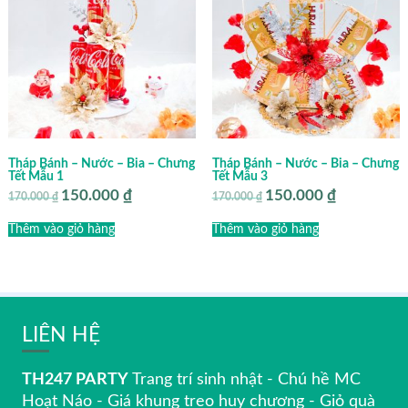
Tháp Bánh – Nước – Bia – Chưng
Tháp Bánh – Nước – Bia – Chưng
Tết Mẫu 1
Tết Mẫu 3
150.000
₫
150.000
₫
Giá
Giá
Giá
Giá
170.000
₫
170.000
₫
gốc
hiện
gốc
hiện
là:
tại
là:
tại
Thêm vào giỏ hàng
Thêm vào giỏ hàng
170.000 ₫.
là:
170.000 ₫.
là:
150.000 ₫.
150.000 ₫.
LIÊN HỆ
TH247 PARTY
Trang trí sinh nhật - Chú hề MC
Hoạt Náo - Giá khung treo huy chương - Giỏ quà