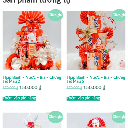
Sản phẩm tương tự
Giảm giá!
Giảm giá!
Tháp Bánh – Nước – Bia – Chưng
Tháp Bánh – Nước – Bia – Chưng
Tết Mẫu 2
Tết Mẫu 5
150.000
₫
150.000
₫
Giá
Giá
Giá
Giá
170.000
₫
170.000
₫
gốc
hiện
gốc
hiện
là:
tại
là:
tại
Thêm vào giỏ hàng
Thêm vào giỏ hàng
170.000 ₫.
là:
170.000 ₫.
là:
150.000 ₫.
150.000 ₫.
Giảm giá!
Giảm giá!