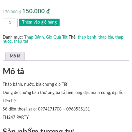
150.000
₫
Giá
Giá
170.000
₫
gốc
hiện
là:
tại
Tháp
Thêm vào giỏ hàng
170.000 ₫.
là:
Bánh
150.000 ₫.
-
Nước
-
Danh mục:
Tháp Bánh, Giỏ Quà Tết
Thẻ:
thap banh
,
thap bia
,
thap
Bia
nuoc
,
thap tet
-
Chưng
Tết
Mô tả
Mẫu
4
số
Mô tả
lượng
Tháp bánh, nước, bia chưng dịp Tết
Dùng để chưng bàn thờ ông bà tổ tiên, ông địa, mâm cúng, dịp lễ.
Liên hệ:
Số điện thoại, zalo: 0974171708 – 0968535131
TH247 PARTY