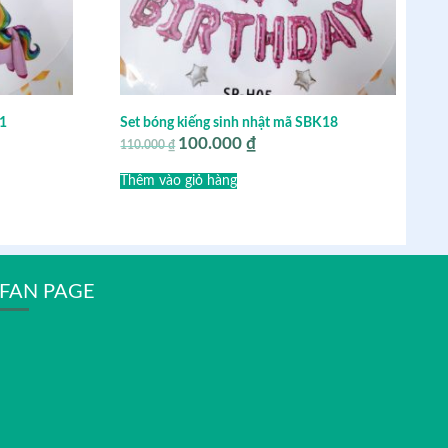
K1
Set bóng kiếng sinh nhật mã SBK18
100.000
₫
Giá
Giá
110.000
₫
gốc
hiện
là:
tại
Thêm vào giỏ hàng
110.000 ₫.
là:
100.000 ₫.
FAN PAGE