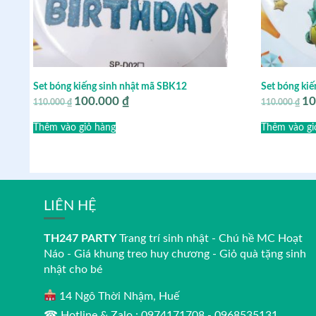
Set bóng kiếng sinh nhật mã SBK12
Set bóng ki
100.000
₫
10
Giá
Giá
Giá
110.000
₫
110.000
₫
gốc
hiện
gốc
là:
tại
là:
Thêm vào giỏ hàng
Thêm vào gi
110.000 ₫.
là:
110
100.000 ₫.
LIÊN HỆ
TH247 PARTY
Trang trí sinh nhật - Chú hề MC Hoạt
Náo - Giá khung treo huy chương - Giỏ quà tặng sinh
nhật cho bé
14 Ngô Thời Nhậm, Huế
☎ Hotline & Zalo : 0974171708 - 0968535131