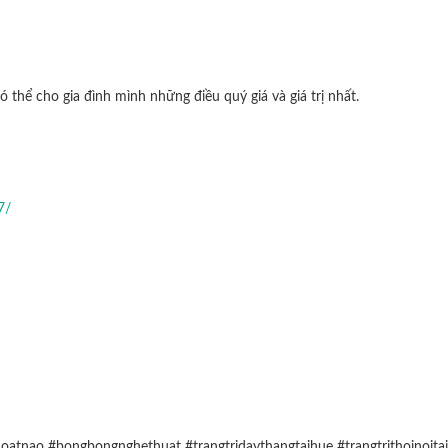
ó thể cho gia đình mình những điều quý giá và giá trị nhất.
7/
oatnao #bongbongnghethuat #trangtridaythangtaihue #trangtrithoinoit