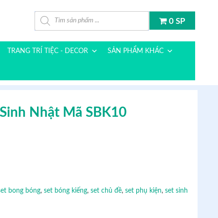
Tìm kiếm sản phẩm
0 SP
TRANG TRÍ TIỆC - DECOR
SẢN PHẨM KHÁC
 Sinh Nhật Mã SBK10
0 ₫.
set bong bóng
,
set bóng kiếng
,
set chủ đề
,
set phụ kiện
,
set sinh