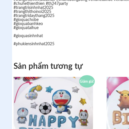
#chuhethienthien #th247party
#trangtrisinhnhat2025
#trangthithoinoi2025
#trangtridaythang2025
#gioquachobe
#gioquabanhkeo
#gioquataihue
#gioquasinhnhat
#phukiensinhnhat2025
Sản phẩm tương tự
Giảm giá!