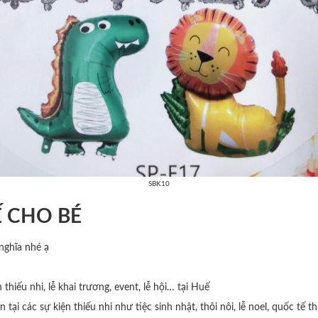
SBK10
Ế CHO BÉ
 nghĩa nhé ạ
n thiếu nhi, lễ khai trương, event, lễ hội… tại Huế
ại các sự kiện thiếu nhi như tiệc sinh nhật, thôi nôi, lễ noel, quốc tế t