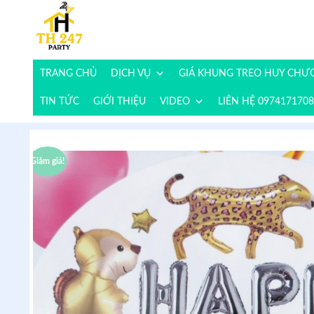
TRANG CHỦ
DỊCH VỤ
GIÁ KHUNG TREO HUY CH
TIN TỨC
GIỚI THIỆU
VIDEO
LIÊN HỆ 0974171708
Giảm giá!