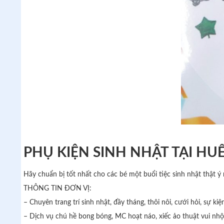
PHỤ KIỆN SINH NHẬT TẠI HU
Hãy chuẩn bị tốt nhất cho các bé một buổi tiệc sinh nhật thật ý
THÔNG TIN ĐƠN VỊ:
– Chuyên trang trí sinh nhật, đầy tháng, thôi nôi, cưới hỏi, sự kiệ
– Dịch vụ chú hề bong bóng, MC hoạt náo, xiếc ảo thuật vui nhộn t