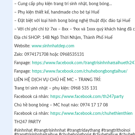
– Cung cấp phụ kiện trang trí sinh nhật, bong bóng…
– Phụ kiện thiết kế, handmade cho bé tại Huế
– Đặt biệt với loại hình bong bóng nghệ thuật độc đáo tại Huế
– Với chi phí chỉ từ 7xx – 8xx – 9xx và 1xxx quý khách hàng đã c
Địa chỉ SHOP: 14B Ngô Thời Nhậm, Thành Phố Huế
Website:
www.sinhnhatdep.com
Zalo: 0974171708 hoặc 0968535131
Fanpage:
https://www.facebook.com/trangtrisinhnhattaihueth24
Fanpage:
https://www.facebook.com/chuhebongbongtaihue/
LIÊN HỆ DỊCH VỤ CHÚ HỀ MC – TRANG TRÍ:
Trang trí sinh nhật – phụ kiện: 0968 535 131
Facebook cá nhân:
https://www.facebook.com/th247party
Chú hề bong bóng – MC hoạt náo: 0974 17 17 08
Facebook cá nhân:
https://www.facebook.com/chuhethienthien
TH247 PARTY
#sinhnhat #trangtrisinhnhat #trangtridaythang #trangtrithoinoi
#trangtrisinhnhattaihue #chuhebongbong #chuhetaihue #chuheh