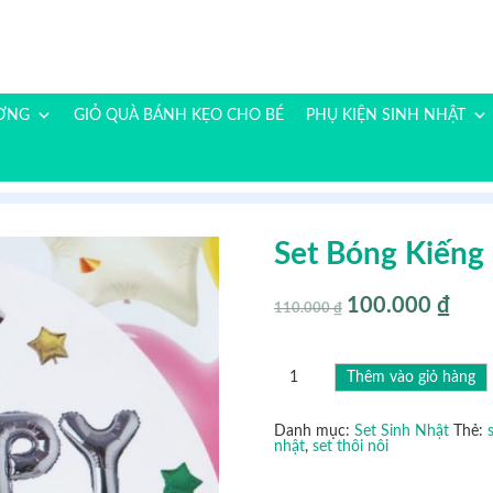
ƯƠNG
GIỎ QUÀ BÁNH KẸO CHO BÉ
PHỤ KIỆN SINH NHẬT
Set Bóng Kiếng
100.000
₫
Giá
Giá
110.000
₫
gốc
hiện
là:
tại
110.000 ₫.
là:
100.00
Set
Thêm vào giỏ hàng
bóng
kiếng
sinh
nhật
Danh mục:
Set Sinh Nhật
Thẻ:
mã
nhật
,
set thôi nôi
SBK10
số