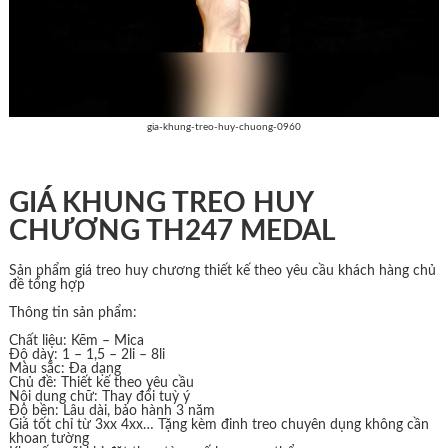
gia-khung-treo-huy-chuong-0960
GIÁ KHUNG TREO HUY
CHƯƠNG TH247 MEDAL
Sản phẩm giá treo huy chương thiết kế theo yêu cầu khách hàng chủ
đề tổng hợp
Thông tin sản phẩm:
Chất liệu: Kẽm – Mica
Độ dày: 1 – 1,5 – 2li – 8li
Màu sắc: Đa dạng
Chủ đề: Thiết kế theo yêu cầu
Nội dung chữ: Thay đổi tuỳ ý
Độ bền: Lâu dài, bảo hành 3 năm
Giá tốt chỉ từ 3xx 4xx… Tặng kèm đinh treo chuyên dụng không cần
khoan tường