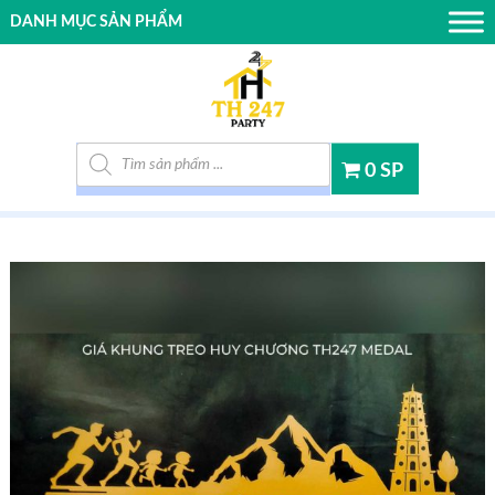
DANH MỤC SẢN PHẨM
Tìm kiếm sản phẩm
0 SP