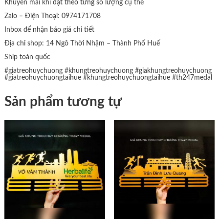
Khuyến mãi khi đặt theo từng số lượng cụ thể
Zalo – Điện Thoại: 0974171708
Inbox để nhận báo giá chi tiết
Địa chỉ shop: 14 Ngô Thời Nhậm – Thành Phố Huế
Ship toàn quốc
#giatreohuychuong
#khungtreohuychuong
#giakhungtreohuychuong
#giatreohuychuongtaihue
#khungtreohuychuongtaihue
#th247medal
Sản phẩm tương tự