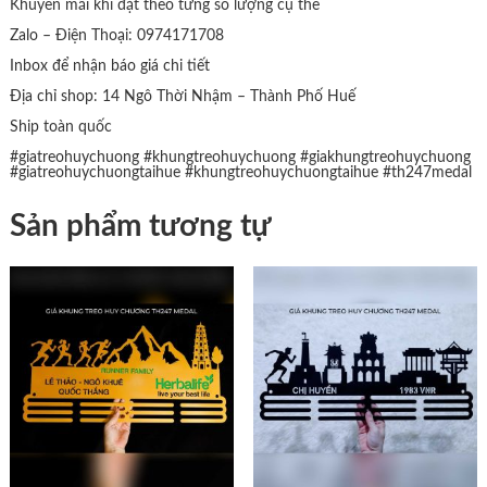
Khuyến mãi khi đặt theo từng số lượng cụ thể
Zalo – Điện Thoại: 0974171708
Inbox để nhận báo giá chi tiết
Địa chỉ shop: 14 Ngô Thời Nhậm – Thành Phố Huế
Ship toàn quốc
#giatreohuychuong
#khungtreohuychuong
#giakhungtreohuychuong
#giatreohuychuongtaihue
#khungtreohuychuongtaihue
#th247medal
Sản phẩm tương tự