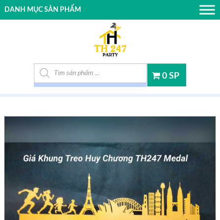
DANH MỤC SẢN PHẨM
Tìm kiếm sản phẩm
0 SP