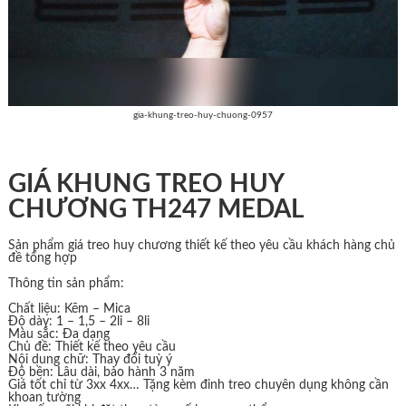
gia-khung-treo-huy-chuong-0957
GIÁ KHUNG TREO HUY
CHƯƠNG TH247 MEDAL
Sản phẩm giá treo huy chương thiết kế theo yêu cầu khách hàng chủ
đề tổng hợp
Thông tin sản phẩm:
Chất liệu: Kẽm – Mica
Độ dày: 1 – 1,5 – 2li – 8li
Màu sắc: Đa dạng
Chủ đề: Thiết kế theo yêu cầu
Nội dung chữ: Thay đổi tuỳ ý
Độ bền: Lâu dài, bảo hành 3 năm
Giá tốt chỉ từ 3xx 4xx… Tặng kèm đinh treo chuyên dụng không cần
khoan tường