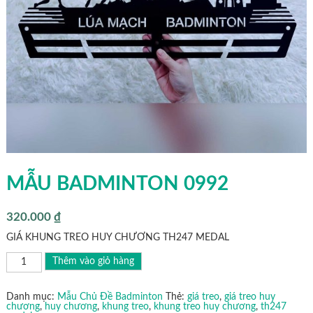
MẪU BADMINTON 0992
320.000
₫
GIÁ KHUNG TREO HUY CHƯƠNG TH247 MEDAL
MẪU
Thêm vào giỏ hàng
BADMINTON
0992
số
lượng
Danh mục:
Mẫu Chủ Đề Badminton
Thẻ:
giá treo
,
giá treo huy
chương
,
huy chương
,
khung treo
,
khung treo huy chương
,
th247