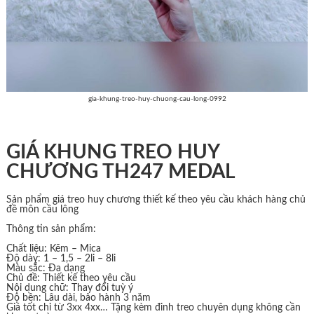
gia-khung-treo-huy-chuong-cau-long-0992
GIÁ KHUNG TREO HUY
CHƯƠNG TH247 MEDAL
Sản phẩm giá treo huy chương thiết kế theo yêu cầu khách hàng chủ
đề môn cầu lông
Thông tin sản phẩm:
Chất liệu: Kẽm – Mica
Độ dày: 1 – 1,5 – 2li – 8li
Màu sắc: Đa dạng
Chủ đề: Thiết kế theo yêu cầu
Nội dung chữ: Thay đổi tuỳ ý
Độ bền: Lâu dài, bảo hành 3 năm
Giá tốt chỉ từ 3xx 4xx… Tặng kèm đinh treo chuyên dụng không cần