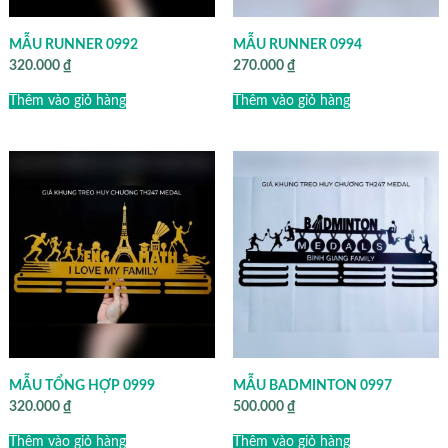
MẪU RUNNER 0992
MẪU RUNNER 0994
320.000
₫
270.000
₫
Thêm vào giỏ hàng
Thêm vào giỏ hàng
MẪU TỔNG HỢP 0999
MẪU BADMINTON 0997
320.000
₫
500.000
₫
Thêm vào giỏ hàng
Thêm vào giỏ hàng