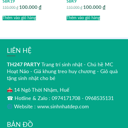
SBK19
SBK9
100.000
₫
100.000
₫
Giá
Giá
Giá
Giá
110.000
₫
110.000
₫
gốc
hiện
gốc
hiện
là:
tại
là:
tại
Thêm vào giỏ hàng
Thêm vào giỏ hàng
110.000 ₫.
là:
110.000 ₫.
là:
100.000 ₫.
100.000 ₫.
LIÊN HỆ
TH247 PARTY
Trang trí sinh nhật - Chú hề MC
Hoạt Náo - Giá khung treo huy chương - Giỏ quà
tặng sinh nhật cho bé
14 Ngô Thời Nhậm, Huế
☎ Hotline & Zalo : 0974171708 - 0968535131
Website : www.sinhnhatdep.com
BẢN ĐỒ