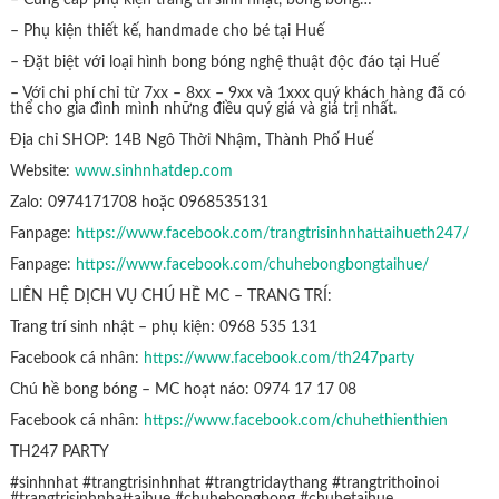
– Phụ kiện thiết kế, handmade cho bé tại Huế
– Đặt biệt với loại hình bong bóng nghệ thuật độc đáo tại Huế
– Với chi phí chỉ từ 7xx – 8xx – 9xx và 1xxx quý khách hàng đã có
thể cho gia đình mình những điều quý giá và giá trị nhất.
Địa chỉ SHOP: 14B Ngô Thời Nhậm, Thành Phố Huế
Website:
www.sinhnhatdep.com
Zalo: 0974171708 hoặc 0968535131
Fanpage:
https://www.facebook.com/trangtrisinhnhattaihueth247/
Fanpage:
https://www.facebook.com/chuhebongbongtaihue/
LIÊN HỆ DỊCH VỤ CHÚ HỀ MC – TRANG TRÍ:
Trang trí sinh nhật – phụ kiện: 0968 535 131
Facebook cá nhân:
https://www.facebook.com/th247party
Chú hề bong bóng – MC hoạt náo: 0974 17 17 08
Facebook cá nhân:
https://www.facebook.com/chuhethienthien
TH247 PARTY
#sinhnhat #trangtrisinhnhat #trangtridaythang #trangtrithoinoi
#trangtrisinhnhattaihue #chuhebongbong #chuhetaihue