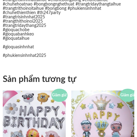
#chuhehoatnao #bongbongnghethuat #trangtridaythangtaihue
#trangtrithoinoitaihue #bongbong #phukiensinhnhat
#chuhethienthien #th247party
#trangtrisinhnhat2025
#trangthithoinoi2025
#trangtridaythang2025
#gioquachobe
#gioquabanhkeo
#gioquataihue
#gioquasinhnhat
#phukiensinhnhat2025
Sản phẩm tương tự
Giảm giá!
Giảm giá!