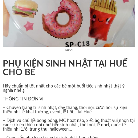
SBK4
PHỤ KIỆN SINH NHẬT TẠI HUẾ
CHO BÉ
Hãy chuẩn bị tốt nhất cho các bé một buổi tiệc sinh nhật thật ý
nghĩa nhé ạ
THÔNG TIN ĐƠN VỊ:
– Chuyên trang trí sinh nhật, đầy tháng, thôi nôi, cưới hỏi, sự kiện
thiếu nhi, lễ khai trương, event, lễ hội… tại Huế
– Dịch vụ chú hề bong bóng, MC hoạt náo, xiếc ảo thuật vui nhộn tại
các sự kiện thiếu nhi như tiệc sinh nhật, thôi nôi, lễ noel, quốc tế
thiếu nhi 1/6, trung thu, halloween…
– Cung cấp phụ kiện trang trí sinh nhật, bong bóng…