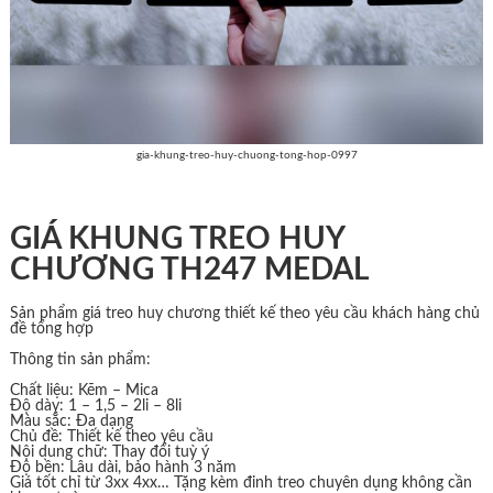
gia-khung-treo-huy-chuong-tong-hop-0997
GIÁ KHUNG TREO HUY
CHƯƠNG TH247 MEDAL
Sản phẩm giá treo huy chương thiết kế theo yêu cầu khách hàng chủ
đề tổng hợp
Thông tin sản phẩm:
Chất liệu: Kẽm – Mica
Độ dày: 1 – 1,5 – 2li – 8li
Màu sắc: Đa dạng
Chủ đề: Thiết kế theo yêu cầu
Nội dung chữ: Thay đổi tuỳ ý
Độ bền: Lâu dài, bảo hành 3 năm
Giá tốt chỉ từ 3xx 4xx… Tặng kèm đinh treo chuyên dụng không cần