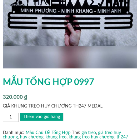
MẪU TỔNG HỢP 0997
320.000
₫
GIÁ KHUNG TREO HUY CHƯƠNG TH247 MEDAL
MẪU
Thêm vào giỏ hàng
TỔNG
HỢP
0997
số
Danh mục:
Mẫu Chủ Đề Tổng Hợp
Thẻ:
giá treo
,
giá treo huy
lượng
chương
,
huy chương
,
khung treo
,
khung treo huy chương
,
th247