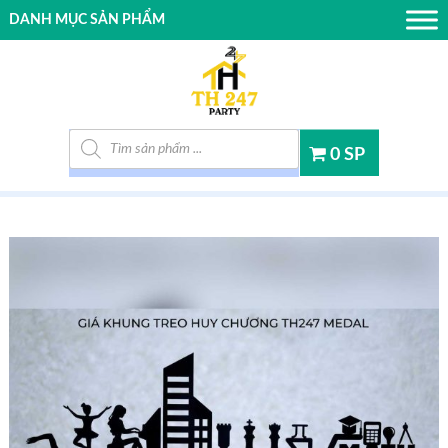
DANH MỤC SẢN PHẨM
Tìm kiếm sản phẩm
0 SP