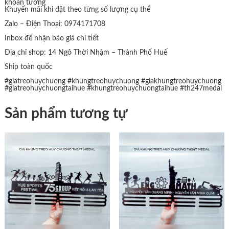
khoan tường
Khuyến mãi khi đặt theo từng số lượng cụ thể
Zalo – Điện Thoại: 0974171708
Inbox để nhận báo giá chi tiết
Địa chỉ shop: 14 Ngô Thời Nhậm – Thành Phố Huế
Ship toàn quốc
#giatreohuychuong
#khungtreohuychuong
#giakhungtreohuychuong
#giatreohuychuongtaihue
#khungtreohuychuongtaihue
#th247medal
Sản phẩm tương tự