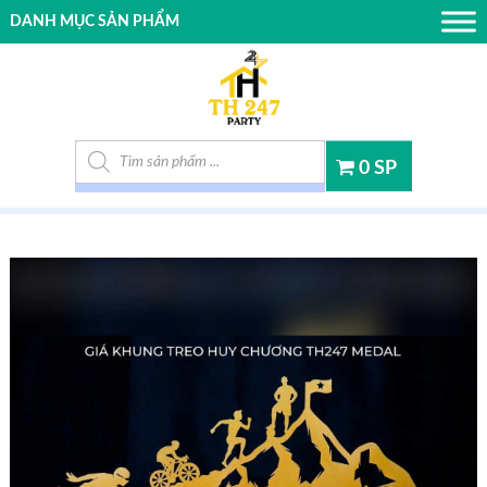
DANH MỤC SẢN PHẨM
Tìm kiếm sản phẩm
0 SP