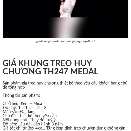
gia-khung-treo-huy-chuong-tong-hop-0977
GIÁ KHUNG TREO HUY
CHƯƠNG TH247 MEDAL
Sản phẩm giá treo huy chương thiết kế theo yêu cầu khách hàng chủ
đề tổng hợp
Thông tin sản phẩm:
Chất liệu: Kẽm – Mica
Độ dày: 1 – 1,5 – 2li – 8li
Màu sắc: Đa dạng
Chủ đề: Thiết kế theo yêu cầu
Nội dung chữ: Thay đổi tuỳ ý
Độ bền: Lâu dài, bảo hành 3 năm
Giá tốt chỉ từ 3xx 4xx… Tặng kèm đinh treo chuyên dụng không cần