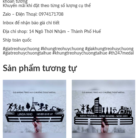
khoan tường
Khuyến mãi khi đặt theo từng số lượng cụ thể
Zalo – Điện Thoại: 0974171708
Inbox để nhận báo giá chi tiết
Địa chỉ shop: 14 Ngô Thời Nhậm – Thành Phố Huế
Ship toàn quốc
#giatreohuychuong
#khungtreohuychuong
#giakhungtreohuychuong
#giatreohuychuongtaihue
#khungtreohuychuongtaihue
#th247medal
Sản phẩm tương tự