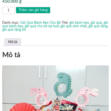
450.000
₫
Giỏ
Thêm vào giỏ hàng
Quà
Bánh
Kẹo
Cho
Danh mục:
Giỏ Quà Bánh Kẹo Cho Bé
Thẻ:
giỏ bánh kẹo
,
giỏ quà
,
giỏ
Bé
quà bánh kẹo
,
giỏ quả cho bé tại huế
,
giỏ quà sinh nhật
,
giỏ quà tặng
,
4
giỏ quà tặng bé
số
lượng
Mô tả
Mô tả