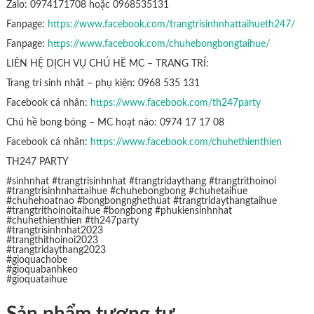
Zalo: 0974171708 hoặc 0968535131
Fanpage:
https://www.facebook.com/trangtrisinhnhattaihueth247/
Fanpage:
https://www.facebook.com/chuhebongbongtaihue/
LIÊN HỆ DỊCH VỤ CHÚ HỀ MC – TRANG TRÍ:
Trang trí sinh nhật – phụ kiện: 0968 535 131
Facebook cá nhân:
https://www.facebook.com/th247party
Chú hề bong bóng – MC hoạt náo: 0974 17 17 08
Facebook cá nhân:
https://www.facebook.com/chuhethienthien
TH247 PARTY
#sinhnhat #trangtrisinhnhat #trangtridaythang #trangtrithoinoi
#trangtrisinhnhattaihue #chuhebongbong #chuhetaihue
#chuhehoatnao #bongbongnghethuat #trangtridaythangtaihue
#trangtrithoinoitaihue #bongbong #phukiensinhnhat
#chuhethienthien #th247party
#trangtrisinhnhat2023
#trangthithoinoi2023
#trangtridaythang2023
#gioquachobe
#gioquabanhkeo
#gioquataihue
Sản phẩm tương tự