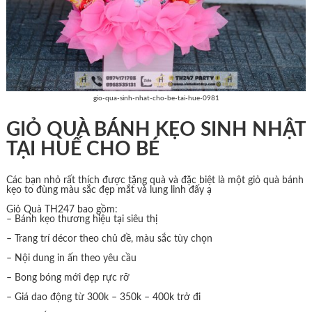
gio-qua-sinh-nhat-cho-be-tai-hue-0981
GIỎ QUÀ BÁNH KẸO SINH NHẬT
TẠI HUẾ CHO BÉ
Các bạn nhỏ rất thích được tặng quà và đặc biệt là một giỏ quà bánh
kẹo to đùng màu sắc đẹp mắt và lung linh đấy ạ
Giỏ Quà TH247 bao gồm:
– Bánh kẹo thương hiệu tại siêu thị
– Trang trí décor theo chủ đề, màu sắc tùy chọn
– Nội dung in ấn theo yêu cầu
– Bong bóng mới đẹp rực rỡ
– Giá dao động từ 300k – 350k – 400k trở đi