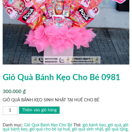
Giỏ Quà Bánh Kẹo Cho Bé 0981
300.000
₫
GIỎ QUÀ BÁNH KẸO SINH NHẬT TẠI HUẾ CHO BÉ
Giỏ
Thêm vào giỏ hàng
Quà
Bánh
Kẹo
Cho
Danh mục:
Giỏ Quà Bánh Kẹo Cho Bé
Thẻ:
giỏ bánh kẹo
,
giỏ quà
,
giỏ
Bé
quà bánh kẹo
,
giỏ quả cho bé tại huế
,
giỏ quà sinh nhật
,
giỏ quà tặng
,