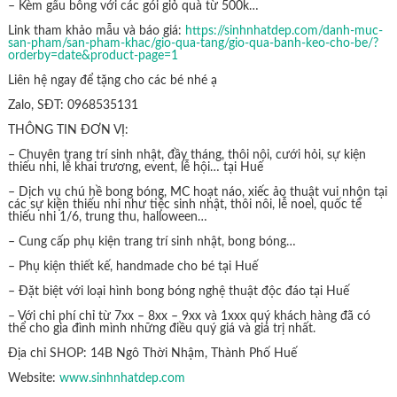
– Kèm gấu bông với các gói giỏ quà từ 500k…
Link tham khảo mẫu và báo giá:
https://sinhnhatdep.com/danh-muc-
san-pham/san-pham-khac/gio-qua-tang/gio-qua-banh-keo-cho-be/?
orderby=date&product-page=1
Liên hệ ngay để tặng cho các bé nhé ạ
Zalo, SĐT: 0968535131
THÔNG TIN ĐƠN VỊ:
– Chuyên trang trí sinh nhật, đầy tháng, thôi nôi, cưới hỏi, sự kiện
thiếu nhi, lễ khai trương, event, lễ hội… tại Huế
– Dịch vụ chú hề bong bóng, MC hoạt náo, xiếc ảo thuật vui nhộn tại
các sự kiện thiếu nhi như tiệc sinh nhật, thôi nôi, lễ noel, quốc tế
thiếu nhi 1/6, trung thu, halloween…
– Cung cấp phụ kiện trang trí sinh nhật, bong bóng…
– Phụ kiện thiết kế, handmade cho bé tại Huế
– Đặt biệt với loại hình bong bóng nghệ thuật độc đáo tại Huế
– Với chi phí chỉ từ 7xx – 8xx – 9xx và 1xxx quý khách hàng đã có
thể cho gia đình mình những điều quý giá và giá trị nhất.
Địa chỉ SHOP: 14B Ngô Thời Nhậm, Thành Phố Huế
Website:
www.sinhnhatdep.com