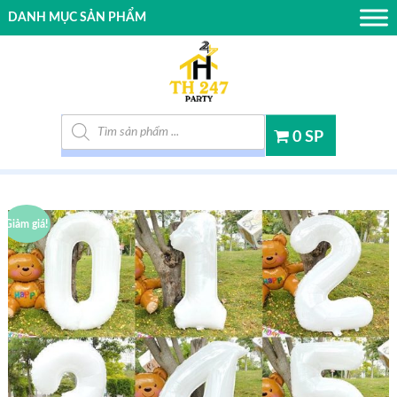
DANH MỤC SẢN PHẨM
Tìm kiếm sản phẩm
0 SP
Giảm giá!