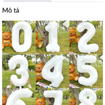
Mô tả