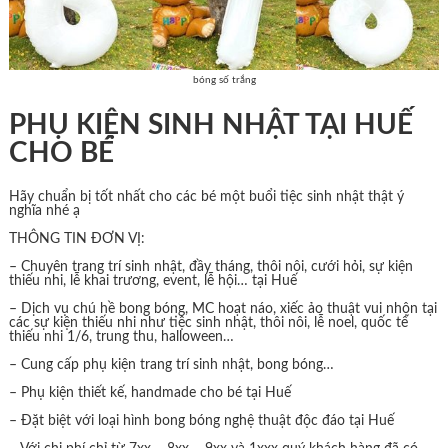
bóng số trắng
PHỤ KIỆN SINH NHẬT TẠI HUẾ
CHO BÉ
Hãy chuẩn bị tốt nhất cho các bé một buổi tiệc sinh nhật thật ý
nghĩa nhé ạ
THÔNG TIN ĐƠN VỊ:
– Chuyên trang trí sinh nhật, đầy tháng, thôi nôi, cưới hỏi, sự kiện
thiếu nhi, lễ khai trương, event, lễ hội… tại Huế
– Dịch vụ chú hề bong bóng, MC hoạt náo, xiếc ảo thuật vui nhộn tại
các sự kiện thiếu nhi như tiệc sinh nhật, thôi nôi, lễ noel, quốc tế
thiếu nhi 1/6, trung thu, halloween…
– Cung cấp phụ kiện trang trí sinh nhật, bong bóng…
– Phụ kiện thiết kế, handmade cho bé tại Huế
– Đặt biệt với loại hình bong bóng nghệ thuật độc đáo tại Huế