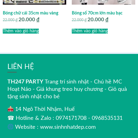
Bóng chữ cái 35cm màu vàng
Bóng số 70cm lớn màu bạc
20.000
₫
20.000
₫
Giá
Giá
Giá
Giá
22.000
₫
22.000
₫
gốc
hiện
gốc
hiện
là:
tại
là:
tại
Thêm vào giỏ hàng
Thêm vào giỏ hàng
22.000 ₫.
là:
22.000 ₫.
là:
20.000 ₫.
20.000 ₫.
LIÊN HỆ
TH247 PARTY
Trang trí sinh nhật - Chú hề MC
Hoạt Náo - Giá khung treo huy chương - Giỏ quà
tặng sinh nhật cho bé
14 Ngô Thời Nhậm, Huế
☎ Hotline & Zalo : 0974171708 - 0968535131
Website : www.sinhnhatdep.com