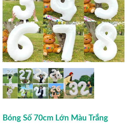
Bóng Số 70cm Lớn Màu Trắng