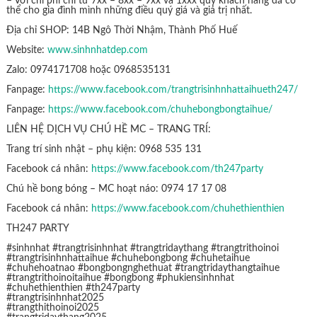
– Với chi phí chỉ từ 7xx – 8xx – 9xx và 1xxx quý khách hàng đã có
thể cho gia đình mình những điều quý giá và giá trị nhất.
Địa chỉ SHOP: 14B Ngô Thời Nhậm, Thành Phố Huế
Website:
www.sinhnhatdep.com
Zalo: 0974171708 hoặc 0968535131
Fanpage:
https://www.facebook.com/trangtrisinhnhattaihueth247/
Fanpage:
https://www.facebook.com/chuhebongbongtaihue/
LIÊN HỆ DỊCH VỤ CHÚ HỀ MC – TRANG TRÍ:
Trang trí sinh nhật – phụ kiện: 0968 535 131
Facebook cá nhân:
https://www.facebook.com/th247party
Chú hề bong bóng – MC hoạt náo: 0974 17 17 08
Facebook cá nhân:
https://www.facebook.com/chuhethienthien
TH247 PARTY
#sinhnhat #trangtrisinhnhat #trangtridaythang #trangtrithoinoi
#trangtrisinhnhattaihue #chuhebongbong #chuhetaihue
#chuhehoatnao #bongbongnghethuat #trangtridaythangtaihue
#trangtrithoinoitaihue #bongbong #phukiensinhnhat
#chuhethienthien #th247party
#trangtrisinhnhat2025
#trangthithoinoi2025