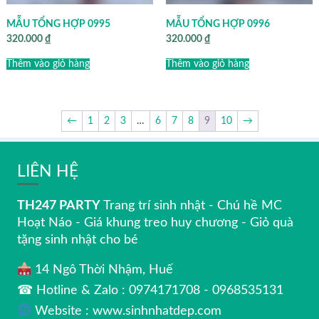
MẪU TỔNG HỢP 0995
MẪU TỔNG HỢP 0996
320.000
₫
320.000
₫
Thêm vào giỏ hàng
Thêm vào giỏ hàng
←
1
2
3
…
6
7
8
9
10
→
LIÊN HỆ
TH247 PARTY
Trang trí sinh nhật - Chú hề MC
Hoạt Náo - Giá khung treo huy chương - Giỏ quà
tặng sinh nhật cho bé
14 Ngô Thời Nhậm, Huế
☎ Hotline & Zalo : 0974171708 - 0968535131
Website : www.sinhnhatdep.com