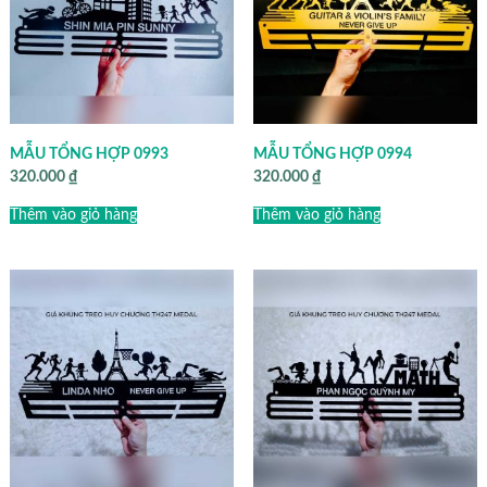
MẪU TỔNG HỢP 0993
MẪU TỔNG HỢP 0994
320.000
₫
320.000
₫
Thêm vào giỏ hàng
Thêm vào giỏ hàng