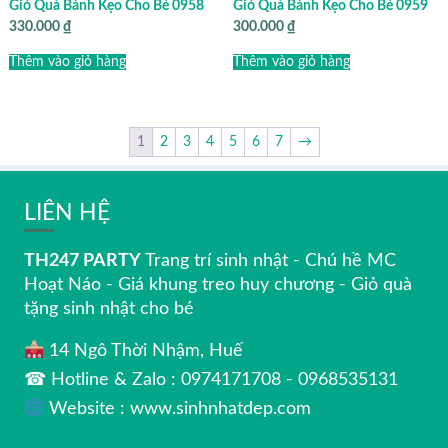
Giỏ Quà Bánh Kẹo Cho Bé 0958
Giỏ Quà Bánh Kẹo Cho Bé 0959
330.000
₫
300.000
₫
Thêm vào giỏ hàng
Thêm vào giỏ hàng
1
2
3
4
5
6
7
→
LIÊN HỆ
TH247 PARTY
Trang trí sinh nhật - Chú hề MC
Hoạt Náo - Giá khung treo huy chương - Giỏ quà
tặng sinh nhật cho bé
14 Ngô Thời Nhậm, Huế
☎ Hotline & Zalo : 0974171708 - 0968535131
Website : www.sinhnhatdep.com