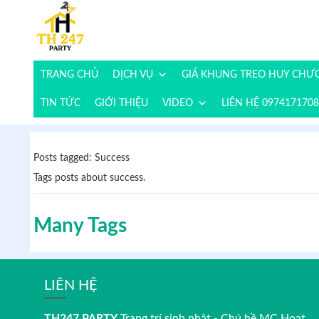
TRANG CHỦ
DỊCH VỤ
GIÁ KHUNG TREO HUY CH
TIN TỨC
GIỚI THIỆU
VIDEO
LIÊN HỆ 0974171708
Posts tagged: Success
Tags posts about success.
Many Tags
LIÊN HỆ
TH247 PARTY
Trang trí sinh nhật - Chú hề MC Hoạt