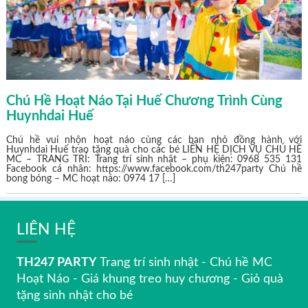
Chú Hề Hoạt Náo Tại Huế Chương Trình Cùng
Huynhdai Huế
Chú hề vui nhộn hoạt náo cùng các bạn nhỏ đồng hành với
Huynhdai Huế trao tặng quà cho các bé LIÊN HỆ DỊCH VỤ CHÚ HỀ
MC – TRANG TRÍ: Trang trí sinh nhật – phụ kiện: 0968 535 131
Facebook cá nhân: https://www.facebook.com/th247party Chú hề
bong bóng – MC hoạt náo: 0974 17 […]
LIÊN HỆ
TH247 PARTY
Trang trí sinh nhật - Chú hề MC
Hoạt Náo - Giá khung treo huy chương - Giỏ quà
tặng sinh nhật cho bé