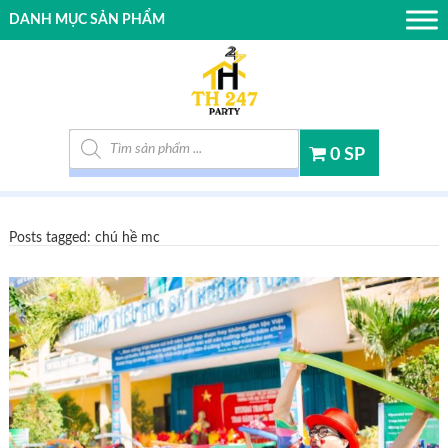
DANH MỤC SẢN PHẨM
Tìm kiếm sản phẩm
0 SP
Posts tagged: chú hề mc