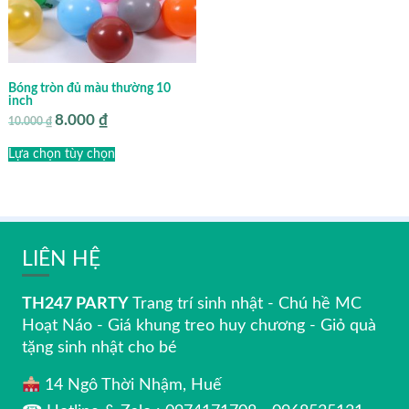
Bóng tròn đủ màu thường 10
inch
8.000
₫
Giá
Giá
10.000
₫
gốc
hiện
là:
tại
Lựa chọn tùy chọn
10.000 ₫.
là:
8.000 ₫.
LIÊN HỆ
TH247 PARTY
Trang trí sinh nhật - Chú hề MC
Hoạt Náo - Giá khung treo huy chương - Giỏ quà
tặng sinh nhật cho bé
14 Ngô Thời Nhậm, Huế